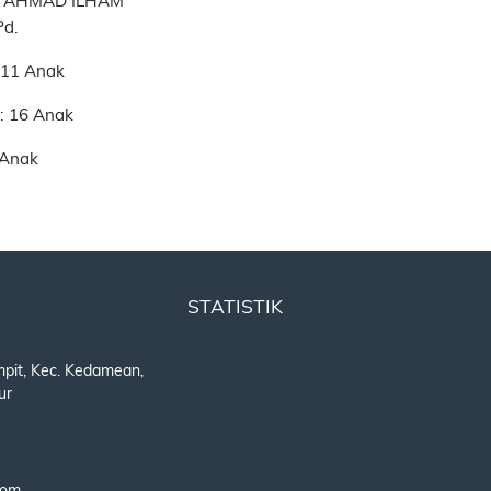
 : AHMAD ILHAM
Pd.
: 11 Anak
: 16 Anak
 Anak
STATISTIK
mpit, Kec. Kedamean,
ur
com