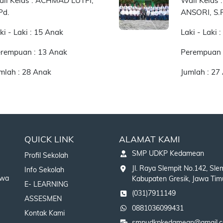
li Kelas : ACHMAD LUTFI,
Wali Kelas
Pd.
ANSORI, S.
ki - Laki : 15 Anak
Laki - Laki 
rempuan : 13 Anak
Perempuan 
mlah : 28 Anak
Jumlah : 27
QUICK LINK
ALAMAT KAMI
SMP UDKP Kedamean
Profil Sekolah
Jl. Raya Slempit No.142, Sle
Info Sekolah
swa
Kabupaten Gresik, Jawa Tim
E- LEARNING
(031)7911149
ASSESMEN
0881036099431
Kontak Kami
smpudkpkedamean@gmail.