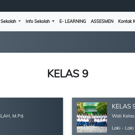
l Sekolah
Info Sekolah
E- LEARNING
ASSESMEN
Kontak 
KELAS 9
KELAS 
ILAH, M.Pd.
Wali Kela
Laki - Laki